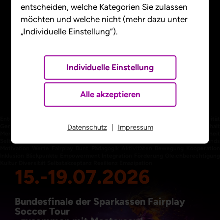
entscheiden, welche Kategorien Sie zulassen
möchten und welche nicht (mehr dazu unter
„Individuelle Einstellung“).
Individuelle Einstellung
Alle akzeptieren
Entertainment Menschlichkeit Fairness Chancen Sport Aktivität Parität
Gemeinsamkeit Bildung Selbsterfahrung Wissen Lebenswege Zusammenhalt
Datenschutz
|
Impressum
Menschen Teamwork Engagement Energie Weltoffenheit Chancengleicheit
Selbstbestimmung Teilhabe Miteinander Menschenrechte Shakehands
Motivation Werte Fairplay Bunt Pädagogik Aktivitäten Bewegung Kooperation
Inklusion Blickpunkte Empowerment Integration Förderung Gleichberechtigung
Kultur Diversität Selbstakzeptanz Resilienz Emazipation
15.-19.07.2026
Bundesfinale der Sparkassen Fairplay
Soccer Tour